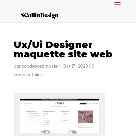
Ux/Ui Designer
maquette site web
par
sandrawebmaster
|
Oct 17, 2023
|
0
commentaires