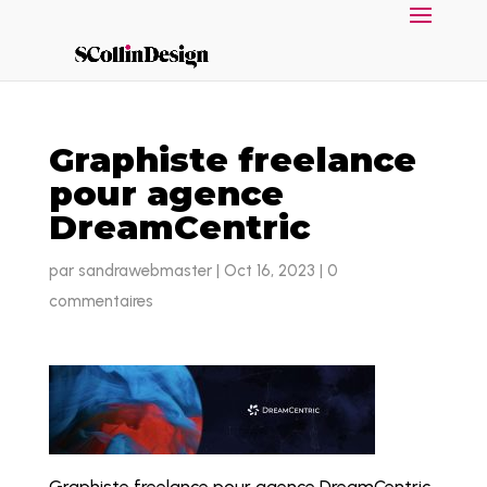
Graphiste freelance
pour agence
DreamCentric
par
sandrawebmaster
|
Oct 16, 2023
|
0
commentaires
Graphiste freelance pour agence DreamCentric